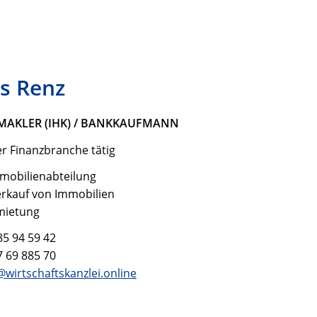
s Renz
MAKLER (IHK) / BANKKAUFMANN
er Finanzbranche tätig
mobilienabteilung
erkauf von Immobilien
mietung
85 94 59 42
7 69 885 70
@wirtschaftskanzlei.online